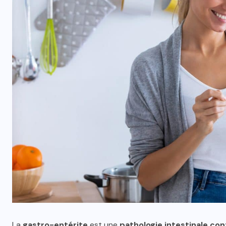
La
gastro-entérite
est une
pathologie intestinale
con