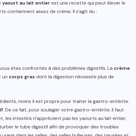
e
yaourt au lait entier
est une recette qui peut élever le
ts contiennent assez de crème. Il s’agit du :
 vous êtes confrontés à des problèmes digestifs. La
crème
t un
corps
gras
dont la digestion nécessite plus de
dients, moins il est propre pour traiter la gastro-entérite.
if
. De ce fait, pour soulager votre gastro-entérite, il faut
les intestins n’apprécient pas les yaourts au lait entier,
rturber le tube digestif afin de provoquer des troubles
du sang dans les selles, des selles huileuses, des nausées et