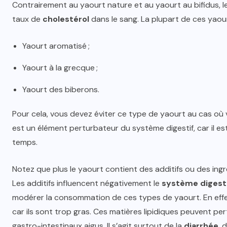
Contrairement au yaourt nature et au yaourt au bifidus, l
taux de
cholestérol
dans le sang. La plupart de ces yaour
Yaourt aromatisé ;
Yaourt à la grecque ;
Yaourt des biberons.
Pour cela, vous devez éviter ce type de yaourt au cas où
est un élément perturbateur du système digestif, car il es
temps.
Notez que plus le yaourt contient des additifs ou des ingré
Les additifs influencent négativement le
système digest
modérer la consommation de ces types de yaourt. En effet, 
car ils sont trop gras. Ces matières lipidiques peuvent pe
gastro-intestinaux aigus. Il s’agit surtout de la
diarrhée
, 