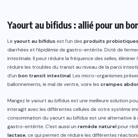
Yaourt au bifidus : allié pour un bo
Le
yaourt au bifidus
est l’un des
produits probiotique
diarrhées et l’épidémie de gastro-entérite. Doté de fermes r
intestinale. Il peut réduire la fréquence des selles, élimi
réduire les troubles du transit au niveau de la paroi intes
d’un
bon transit intestinal
. Les micro-organismes présen
ballonnements, le mal de ventre, voire les
crampes abdo
Mangez le yaourt au bifidus est une meilleure solution pour
interagit avec les différentes cellules de votre système imm
consommation du yaourt au bifidus est une alternative à 
gastro-entérite. C’est aussi un
remède naturel
pour rédu
lactase
, ce qui permet de réduire les différentes réaction