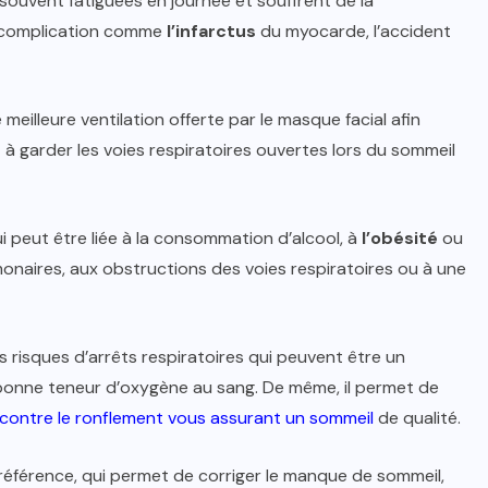
ouvent fatiguées en journée et souffrent de la
e complication comme
l’infarctus
du myocarde, l’accident
meilleure ventilation offerte par le masque facial afin
rt à garder les voies respiratoires ouvertes lors du sommeil
ui peut être liée à la consommation d’alcool, à
l’obésité
ou
monaires, aux obstructions des voies respiratoires ou à une
s risques d’arrêts respiratoires qui peuvent être un
une bonne teneur d’oxygène au sang. De même, il permet de
 contre le ronflement vous assurant un sommeil
de qualité.
référence, qui permet de corriger le manque de sommeil,