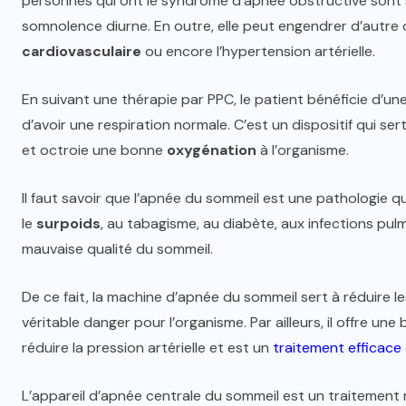
personnes qui ont le syndrome d’apnée obstructive sont s
somnolence diurne. En outre, elle peut engendrer d’autr
cardiovasculaire
ou encore l’hypertension artérielle.
En suivant une thérapie par PPC, le patient bénéficie d’une 
d’avoir une respiration normale. C’est un dispositif qui se
et octroie une bonne
oxygénation
à l’organisme.
Il faut savoir que l’apnée du sommeil est une pathologie q
le
surpoids
, au tabagisme, au diabète, aux infections pul
mauvaise qualité du sommeil.
De ce fait, la machine d’apnée du sommeil sert à réduire le
véritable danger pour l’organisme. Par ailleurs, il offre 
réduire la pression artérielle et est un
traitement efficace
L’appareil d’apnée centrale du sommeil est un traitement 