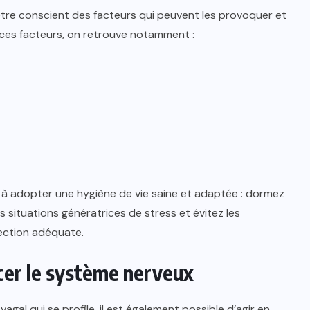
’être conscient des facteurs qui peuvent les provoquer et
 ces facteurs, on retrouve notamment :
c à adopter une hygiène de vie saine et adaptée : dormez
s situations génératrices de stress et évitez les
tection adéquate.
cer le système nerveux
gal qui se profile, il est également possible d’agir en