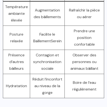
Température
Augmentation
Rafraîchir la pièce
ambiante
des bâillements
ou aérer
élevée
Prendre une
Posture
Facilite le
position
relaxée
BaillementSerein
confortable
Présence
Contagion et
Observer des
d’autres
synchronisation
personnes ou
bâilleurs
sociale
animaux bâillant
Réduit l’inconfort
Boire de l’eau
Hydratation
au niveau de la
régulièrement
gorge