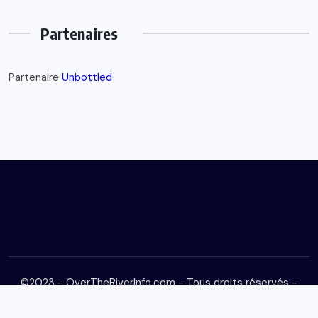
Partenaires
Partenaire
Unbottled
©2023 - OverTheRiverInfo.com - Tous droits réservés -
Mentions Légales
-
Contact